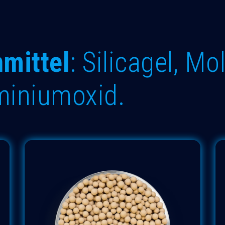
mittel
: Silicagel, M
uminiumoxid.