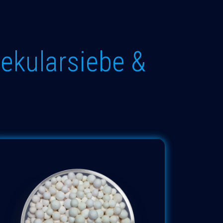
olekularsiebe &