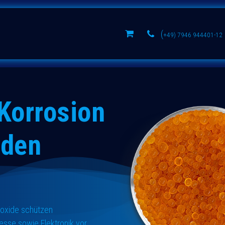
 sieves
Aluminium oxides
Learn
(
+49) 7946 944401-12
Korrosion
äden
umoxide schützen
esse sowie Elektronik vor