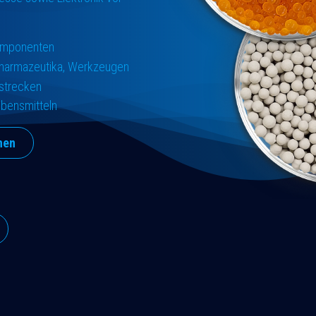
komponenten
Pharmazeutika, Werkzeugen
tstrecken
ebensmitteln
hen