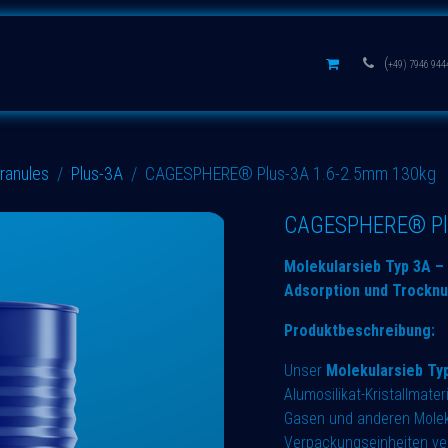
s
Aluminium oxides
Learn
(
+49) 7946 944
granules
Plus-3A
CAGESPHERE® Plus-3A 1.6-2.5mm 130kg
CAGESPHERE® Plu
Molekularsieb Typ 3A – 
Adsorption und Trockn
Produktbeschreibung:
Unser
Molekularsieb Ty
Alumosilikat-Kristallmater
Gasen und anderen Molekü
Verpackungseinheiten ver