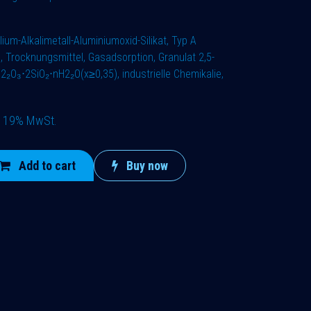
ium-Alkalimetall-Aluminiumoxid-Silikat, Typ A
, Trocknungsmittel, Gasadsorption, Granulat 2,5-
₂​O₃​⋅2SiO₂​⋅nH2₂O(x≥0,35), industrielle Chemikalie,
l. 19% MwSt.
Add to cart
Buy now