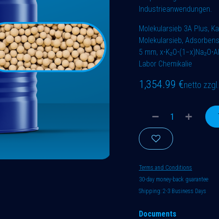
Industrieanwendungen.
Molekularsieb 3A Plus, Kal
Molekularsieb, Adsorbens
5 mm, x⋅K₂O⋅(1−x)Na₂​O⋅Al2
Labor Chemikalie
1,354.99
€
netto zzg
Terms and Conditions
30-day money-back guarantee
Shipping: 2-3 Business Days
Documents