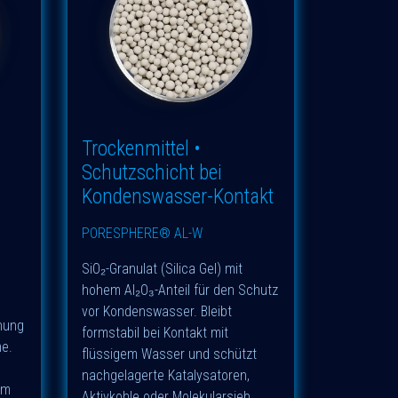
Trockenmittel •
Schutzschicht bei
Kondenswasser-Kontakt
PORESPHERE® AL-W
SiO₂-Granulat (Silica Gel) mit
hohem Al₂O₃-Anteil für den Schutz
vor Kondenswasser. Bleibt
knung
formstabil bei Kontakt mit
e.
flüssigem Wasser und schützt
nachgelagerte Katalysatoren,
em
Aktivkohle oder Molekularsieb.