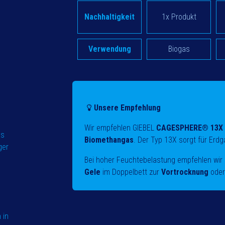
Nachhaltigkeit
1x Produkt
Verwendung
Biogas
Unsere Empfehlung
Wir empfehlen GIEBEL
CAGESPHERE® 13X
as
Biomethangas
. Der Typ 13X sorgt für Erd
ger
Bei hoher Feuchtebelastung empfehlen wir 
Gele
im Doppelbett zur
Vortrocknung
oder
 in