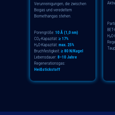
Akti
Verunreinigungen, die zwischen
Biogas und veredeltem
Biomethangas stehen.
Part
BET-
Porengröße:
10 Å (1,0 nm)
H₂O-
CO₂-Kapazität:
≥ 17%
Rege
H₂O-Kapazität:
max. 25%
Taup
Bruchfestigkeit:
≥ 80 N/Kugel
Lebensdauer:
8–10 Jahre
Regenerationsgas:
Heißstickstoff