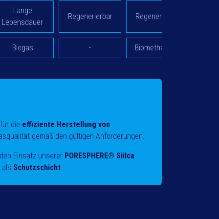
Lange
Regenerierbar
Regenerierbar
Lebensdauer
Biogas
-
Biomethangas
für die
effiziente Herstellung von
gasqualität gemäß den gültigen Anforderungen.
den Einsatz unserer
PORESPHERE® Siilca
 als
Schutzschicht
.