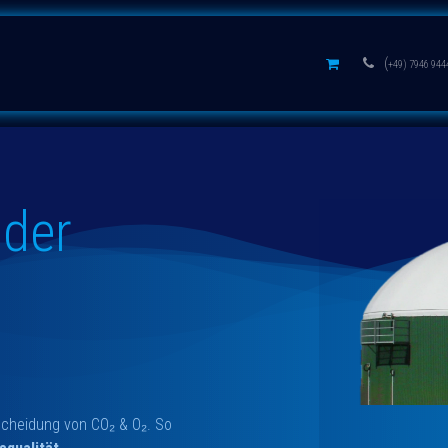
s
Aluminium oxides
Learn
(
+49) 7946 944
 der
cheidung von CO₂ & O₂. So