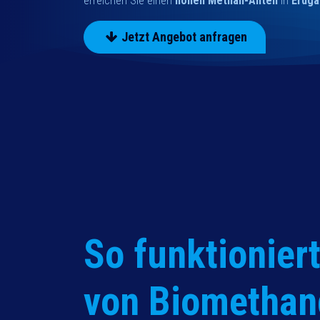
erreichen Sie einen
hohen Methan-Anteil
in
Erdga
Jetzt Angebot anfragen
So funktioniert
von Biomethan