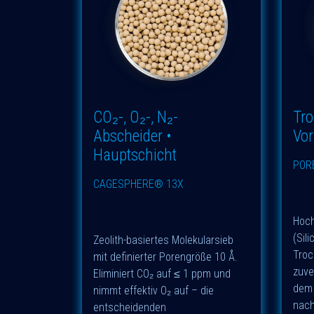
CO₂-, O₂-, N₂-
Tro
Abscheider •
Vor
Hauptschicht
POR
CAGESPHERE® 13X
Hoch
(Sili
Zeolith-basiertes Molekularsieb
Troc
mit definierter Porengröße 10 Å.
zuve
Eliminiert CO₂ auf ≤ 1 ppm und
dem 
nimmt effektiv O₂ auf – die
nach
entscheidenden