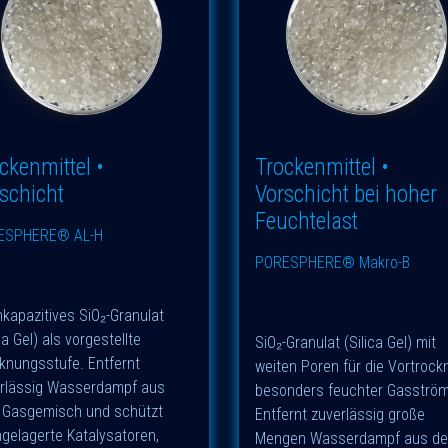
ckenmittel •
Trockenmittel •
schicht
Vorschicht bei hoher
Feuchtelast
ESPHERE® AL-H
PORESPHERE® Makro-B
kapazitives SiO₂-Granulat
ca Gel) als vorgestellte
SiO₂-Granulat (Silica Gel) mit
knungsstufe. Entfernt
weiten Poren für die Vortroc
rlässig Wasserdampf aus
besonders feuchter Gasström
Gasgemisch und schützt
Entfernt zuverlässig große
gelagerte Katalysatoren,
Mengen Wasserdampf aus d