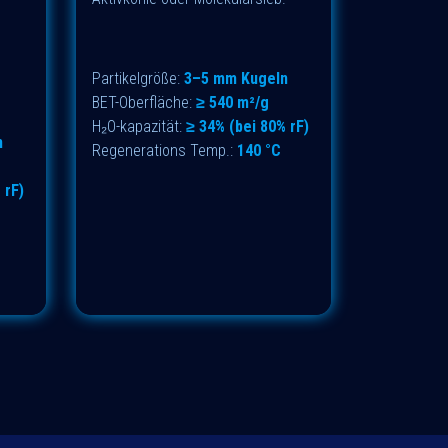
.
Partikelgröße:
3–5 mm Kugeln
BET-Oberfläche:
≥ 540 m²/g
H₂O-kapazität:
≥ 34% (bei 80% rF)
n
Regenerations Temp.:
140 °C
 rF)