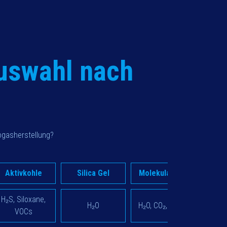
uswahl nach
iogasherstellung?
Aktivkohle
Silica Gel
Molekularsieb
H₂S, Siloxane,
H₂O
H₂O, CO₂, O₂, N₂
VOCs