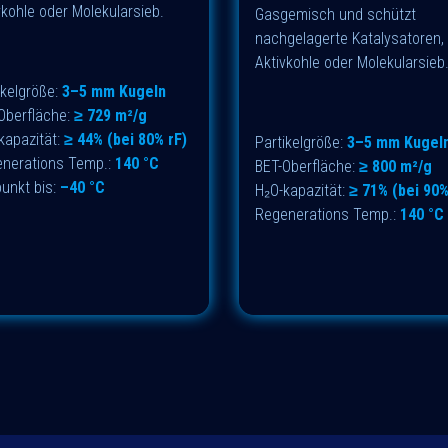
vkohle oder Molekularsieb.
Gasgemisch und schützt
nachgelagerte Katalysatoren,
Aktivkohle oder Molekularsieb
ikelgröße:
3–5 mm Kugeln
Oberfläche:
≥ 729 m²/g
kapazität:
≥ 44% (bei 80% rF)
Partikelgröße:
3–5 mm Kugel
nerations Temp.:
140 °C
BET-Oberfläche:
≥ 800 m²/g
unkt bis:
–40 °C
H₂O-kapazität:
≥ 71% (bei 90%
Regenerations Temp.:
140 °C