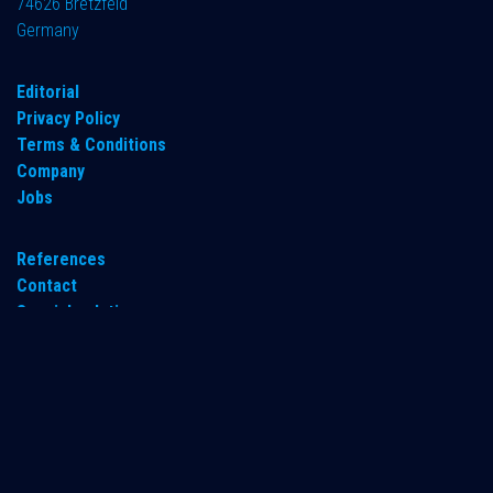
74626 Bretzfeld
Germany
​Editorial
Privacy Policy
Terms & Conditions
Company
Jobs
References
Contact
Special solutions
Partners
REACH
desiccants@gf-dry.com