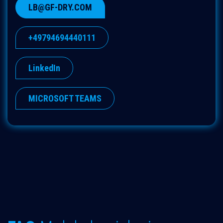
LB@GF-DRY.COM
+49794694440111
LinkedIn
MICROSOFT TEAMS