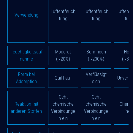
Luftentfeuch
Luftentfeuch
Luftent
Verwendung
tung
tung
tun
Feuchtigkeitsauf
Moderat
Sehr hoch
Hoc
nahme
(~20%)
(~200%)
(~35
Form bei
Verflüssigt
Quillt auf
Unverän
Adsorption
sich
Geht
Geht
Reaktion mit
chemische
chemische
Chemi
anderen Stoffen
Verbindunge
Verbindunge
iner
n ein
n ein