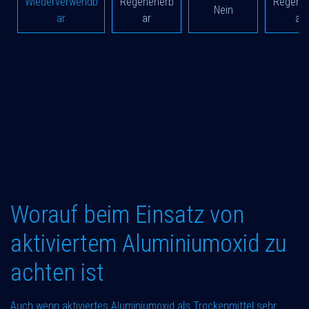
Wiederverwendb
Regenerierb
Regener
Nein
ar
ar
ar
Worauf beim Einsatz von
aktiviertem Aluminiumoxid zu
achten ist
Auch wenn aktiviertes Aluminiumoxid als Trockenmittel sehr