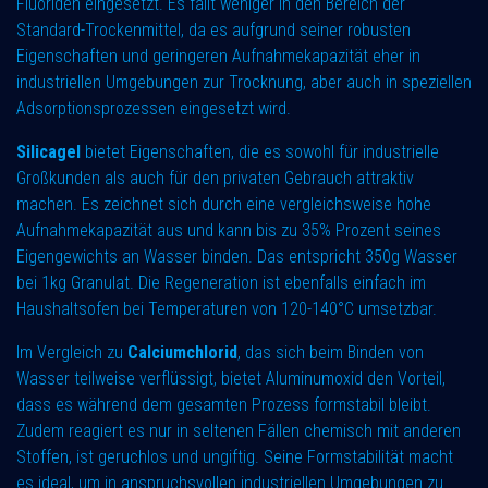
Fluoriden eingesetzt. Es fällt weniger in den Bereich der
Standard-Trockenmittel, da es aufgrund seiner robusten
Eigenschaften und geringeren Aufnahmekapazität eher in
industriellen Umgebungen zur Trocknung, aber auch in speziellen
Adsorptionsprozessen eingesetzt wird.
Silicagel
bietet Eigenschaften, die es sowohl für industrielle
Großkunden als auch für den privaten Gebrauch attraktiv
machen. Es zeichnet sich durch eine vergleichsweise hohe
Aufnahmekapazität aus und kann bis zu 35% Prozent seines
Eigengewichts an Wasser binden. Das entspricht 350g Wasser
bei 1kg Granulat. Die Regeneration ist ebenfalls einfach im
Haushaltsofen bei Temperaturen von 120-140°C umsetzbar.
Im Vergleich zu
Calciumchlorid
, das sich beim Binden von
Wasser teilweise verflüssigt, bietet Aluminumoxid den Vorteil,
dass es während dem gesamten Prozess formstabil bleibt.
Zudem reagiert es nur in seltenen Fällen chemisch mit anderen
Stoffen, ist geruchlos und ungiftig. Seine Formstabilität macht
es ideal, um in anspruchsvollen industriellen Umgebungen zu