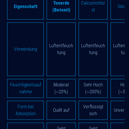
Tonerde
Calciumchlor
Eigenschaft
Silica
(Betonit)
id
Luftentfeuch
Luftentfeuch
Luftent
Verwendung
tung
tung
tun
Feuchtigkeitsauf
Moderat
Sehr Hoch
Hoc
nahme
(~20%)
(~200%)
(~35
Form bei
Verflüssigt
Quillt auf
Unverän
Adsorption
sich
Geht
Geht