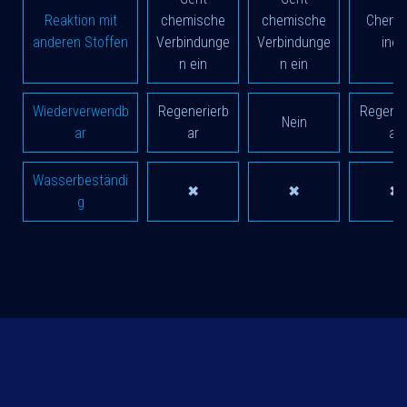
Reaktion mit
chemische
chemische
Chemi
anderen Stoffen
Verbindunge
Verbindunge
iner
n ein
n ein
Wiederverwendb
Regenerierb
Regener
Nein
ar
ar
ar
Wasserbeständi
✖
✖
✖
g