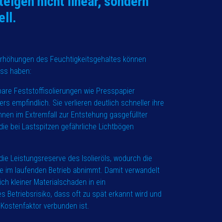
steigen nicht linear, sondern
ell.
rhöhungen des Feuchtigkeitsgehaltes können
uss haben:
are Feststoffisolierungen wie Presspapier
rs empfindlich. Sie verlieren deutlich schneller ihre
nnen im Extremfall zur Entstehung gasgefüllter
die bei Lastspitzen gefährliche Lichtbögen
.
 die Leistungsreserve des Isolieröls, wodurch die
e im laufenden Betrieb abnimmt. Damit verwandelt
ich kleiner Materialschaden in ein
Betriebsrisiko, dass oft zu spät erkannt wird und
Kostenfaktor verbunden ist.