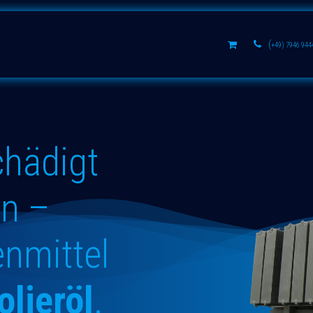
s
Aluminium oxides
Learn
(
+49) 7946 944
chädigt
en –
enmittel
olieröl
.