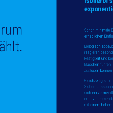
Isolieröl 
exponenti
warum
Schon minimale E
erheblichen Einfl
ählt.
Biologisch abbaub
reagieren besonde
Festigkeit und kö
Bläschen führen, 
auslösen können
Gleichzeitig sinkt
Sicherheitsspann
sich ein vermeintl
ernstzunehmendes 
mit einem hohem 