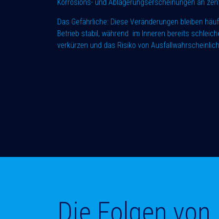
Korrosions- und Ablagerungserscheinungen an zent
Das Gefährliche: Diese Veränderungen bleiben häuf
Betrieb stabil, während im Inneren bereits schlei
verkürzen und das Risiko von Ausfallwahrscheinlic
Die Folgen von