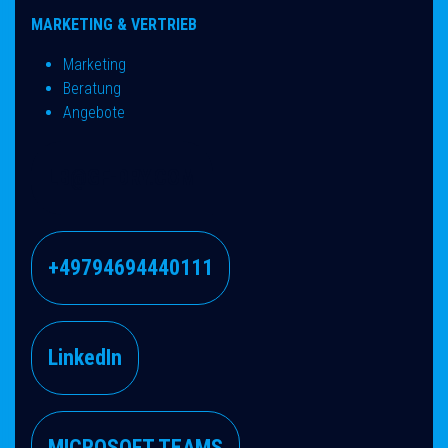
MARKETING & VERTRIEB
Marketing
Beratung
Angebote
LB@GF-DRY.COM
+49794694440111
Link​​edIn
MICROSOFT​​ TEAMS