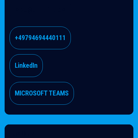
MKO@GF-DRY.COM
+4979469444​​0111
Linke​​dIn
MICROSOFT TEAMS
Luis Benz