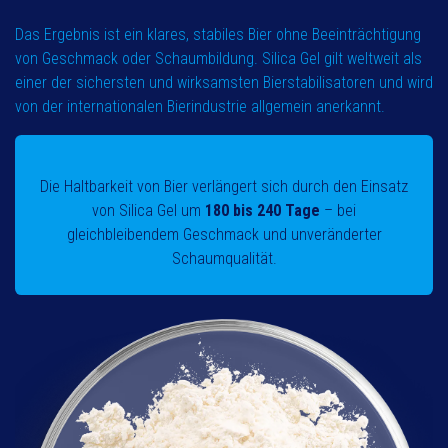
Das Ergebnis ist ein klares, stabiles Bier ohne Beeinträchtigung
von Geschmack oder Schaumbildung. Silica Gel gilt weltweit als
einer der sichersten und wirksamsten Bierstabilisatoren und wird
von der internationalen Bierindustrie allgemein anerkannt.
Die Haltbarkeit von Bier verlängert sich durch den Einsatz
von Silica Gel um
180 bis 240 Tage
– bei
gleichbleibendem Geschmack und unveränderter
Schaumqualität.