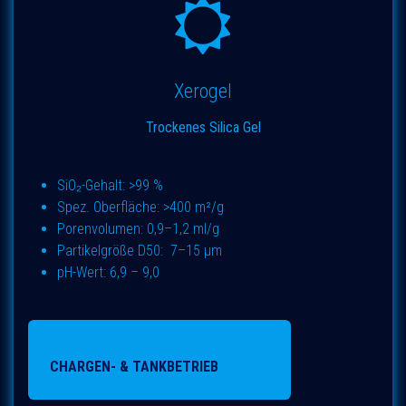
Xerogel
Trockenes Silica Gel
SiO₂-Gehalt: >99 %
Spez. Oberfläche: >400 m²/g
Porenvolumen: 0,9–1,2 ml/g
Partikelgröße D50: 7–15 µm
pH-Wert: 6,9 – 9,0
CHARGEN- & TANKBETRIEB