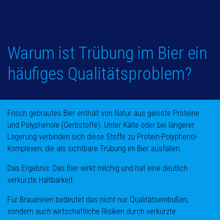
Warum ist Trübung im Bier ein
häufiges Qualitätsproblem?
Frisch gebrautes Bier enthält von Natur aus gelöste Proteine
und Polyphenole (Gerbstoffe). Unter Kälte oder bei längerer
Lagerung verbinden sich diese Stoffe zu Protein-Polyphenol-
Komplexen, die als sichtbare Trübung im Bier ausfallen.
Das Ergebnis: Das Bier wirkt milchig und hat eine deutlich
verkürzte Haltbarkeit.
Für Brauereien bedeutet das nicht nur Qualitätseinbußen,
sondern auch wirtschaftliche Risiken durch verkürzte