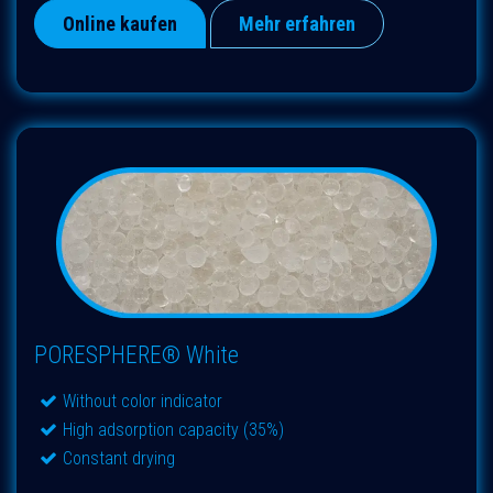
Online kaufen
Mehr erfahren
PORESPHERE® White
Without color indicator
High adsorption capacity (35%)
Constant drying