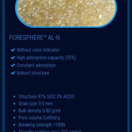
PORESPHERE™ AL-N
Without color indicator
High adsorption capacity (35%)
Constant adsorption
Robust structure
Structure 97% SiO2 3% Al2O3
Grain size 3-5 mm
Bulk density 0.80 g/ml
Pore volume 0,40ml/g
Breaking strength >180N
Specific surface area 750 sqm/g