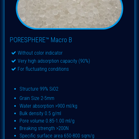
PORESPHERE™ Macro B
Without color indicator
Very high adsorption capacity (90%)
For fluctuating conditions
Structure 99% SiO2​
Grain Size 2-5mm
Water absorption >900 ml/kg
Bulk density 0.5 g/ml
Pore volume 0.85-1.00 ml/g
Breaking strength >200N
Specific surface area 650-800 sqm/g