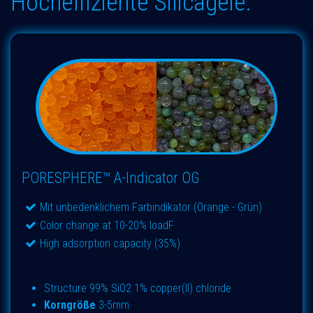
Hocheffiziente Silicagele.
PORESPHERE™ A-Indicator OG
Mit unbedenklichem Farbindikator (Orange - Grün)
Color change at 10-20% loadF
High adsorption capacity (35%)
Structure 99% SiO2 1% copper(II) chloride
Ko​rngröße
3-5mm