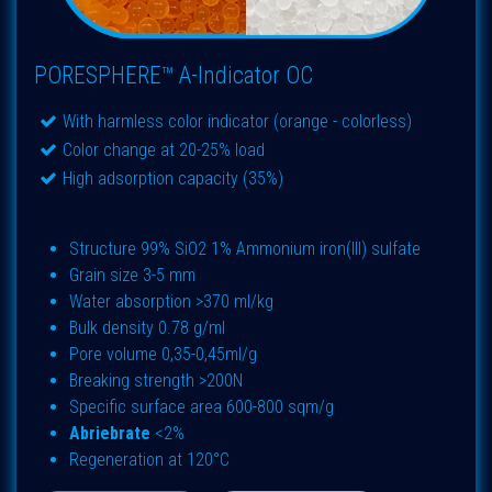
PORESPHERE™ A-Indicator OC
With harmless color indicator (orange - colorless)
Color change at 20-25% load
High adsorption capacity (35%)
Structure 99% SiO2 1% Ammonium iron(III) sulfate
Grain size 3-5 mm
Water absorption >370 ml/kg
Bulk density 0.78 g/ml
Pore volume 0,35-0,45ml/g
Breaking strength >200N
Specific surface area 600-800 sqm/g
Abriebrate
<2%
Regeneration at 120°C