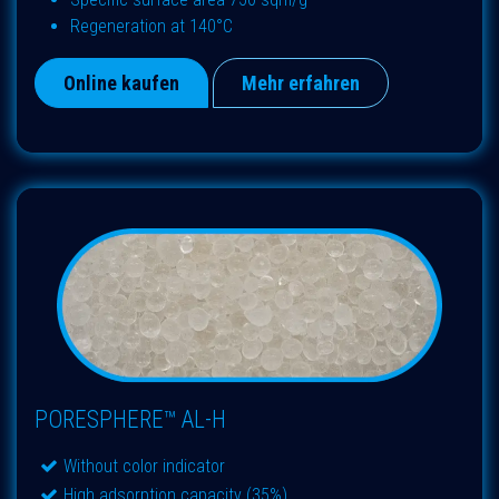
Regeneration at 140°C
Online kaufen
Mehr erfahren
PORESPHERE™ AL-H
Without color indicator
High adsorption capacity (35%)