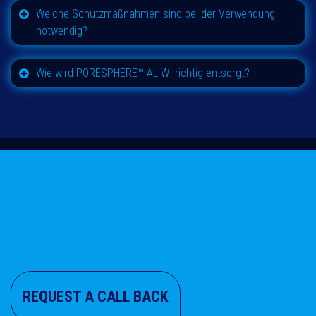
Welche Schutzmaßnahmen sind bei der Verwendung
notwendig?
Wie wird
PORESPHERE™
AL-W richtig entsorgt
?
Wir kümmern uns um
Sie
& Ihre Produkte!
REQUEST A CALL BACK