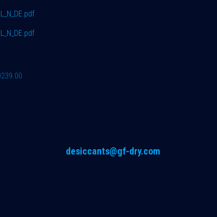
L_N_DE.pdf
L_N_DE.pdf
0239.00
desiccants@gf-dry.com