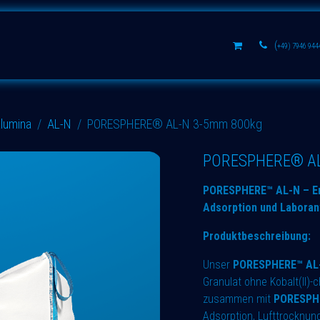
s
Aluminium oxides
Learn
(
+49) 7946 944
lumina
AL-N
PORESPHERE® AL-N 3-5mm 800kg
PORESPHERE® AL
PORESPHERE™ AL-N – Eng
Adsorption und Labora
Produktbeschreibung:
Unser
PORESPHERE™ AL-
Granulat ohne Kobalt(II)-
zusammen mit
PORESPH
Adsorption, Lufttrocknu