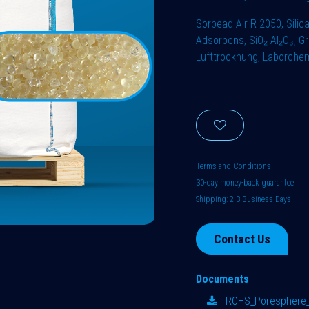
Sorbead Air R 2050, Silica
Adsorbens, SiO₂ Al₂O₃, 
Lufttrocknung, Laborchem
Terms and Conditions
30-day money-back guarantee
Shipping: 2-3 Business Days
Contact Us
Documents
ROHS_Poresphere_