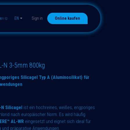
EN
Sign in
Online kaufen
401-12
-N 3-5mm 800kg
poriges Silicagel Typ A (Aluminosilikat) für
nwendungen
N Silicagel
ist ein hochreines, weißes, engporiges
chlorid nach europäischer Norm. Es wird häufig
ERE™ AL-WR
eingesetzt und eignet sich ideal für
ng und präparative Anwendungen.