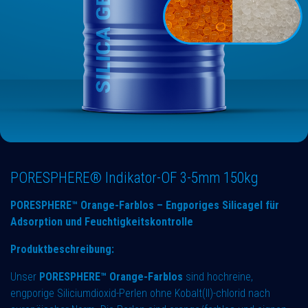
PORESPHERE® Indikator-OF 3-5mm 150kg
PORESPHERE™ Orange-Farblos – Engporiges Silicagel für
Adsorption und Feuchtigkeitskontrolle
Produktbeschreibung:
Unser
PORESPHERE™ Orange-Farblos
sind hochreine,
engporige Siliciumdioxid-Perlen ohne Kobalt(II)-chlorid nach