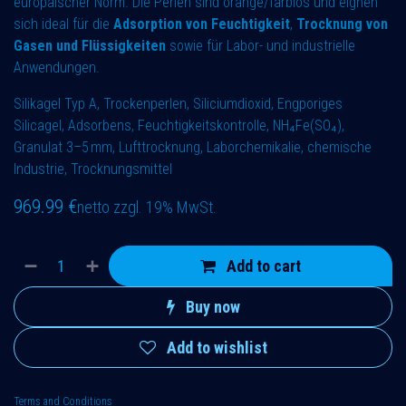
europäischer Norm. Die Perlen sind orange/farblos und eignen
sich ideal für die
Adsorption von Feuchtigkeit
,
Trocknung von
Gasen und Flüssigkeiten
sowie für Labor- und industrielle
Anwendungen.
Silikagel Typ A, Trockenperlen, Siliciumdioxid, Engporiges
Silicagel, Adsorbens, Feuchtigkeitskontrolle, NH₄Fe(SO₄),
Granulat 3–5 mm, Lufttrocknung, Laborchemikalie, chemische
Industrie, Trocknungsmittel
969.99
€
netto zzgl. 19% MwSt.
Add to cart
Buy now
Add to wishlist
Terms and Conditions