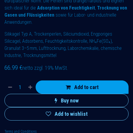
europäischer Norm. Die Perlen sind orange/farblos und eignen
sich ideal für die
Adsorption von Feuchtigkeit
,
Trocknung von
Gasen und Flüssigkeiten
sowie für Labor- und industrielle
Anwendungen.
Silikagel Typ A, Trockenperlen, Siliciumdioxid, Engporiges
Silicagel, Adsorbens, Feuchtigkeitskontrolle, NH₄Fe(SO₄),
Granulat 3–5 mm, Lufttrocknung, Laborchemikalie, chemische
Industrie, Trocknungsmittel
66.99
€
netto zzgl. 19% MwSt.
Add to cart
Buy now
Add to wishlist
Terms and Conditions