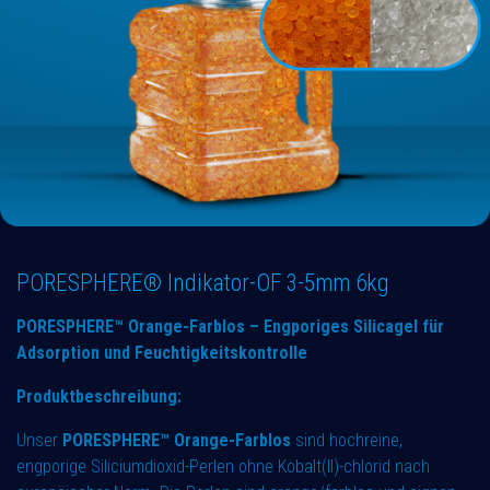
PORESPHERE® Indikator-OF 3-5mm 6kg
PORESPHERE™ Orange-Farblos – Engporiges Silicagel für
Adsorption und Feuchtigkeitskontrolle
Produktbeschreibung:
Unser
PORESPHERE™ Orange-Farblos
sind hochreine,
engporige Siliciumdioxid-Perlen ohne Kobalt(II)-chlorid nach