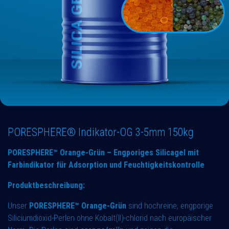
PORESPHERE® Indikator-OG 3-5mm 150kg
PORESPHERE™ Orange-Grün – Engporiges Silicagel mit
Farbindikator für Adsorption und Feuchtigkeitskontrolle
Produktbeschreibung:
Unser
PORESPHERE™ Orange-Grün
sind hochreine, engporige
Siliciumdioxid-Perlen ohne Kobalt(II)-chlorid nach europäischer