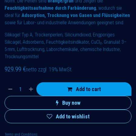
Norm. Die Perlen sind
orange/grün
und zeigen die
Feuchtigkeitsaufnahme durch Farbänderung
, wodurch sie
ideal für
Adsorption, Trocknung von Gasen und Flüssigkeiten
sowie für Labor- und industrielle Anwendungen geeignet sind.
Silikagel Typ A, Trockenperlen, Siliciumdioxid, Engporiges
Silicagel, Adsorbens, Feuchtigkeitsindikator, CuCl₂, Granulat 3–
5 mm, Lufttrocknung, Laborchemikalie, chemische Industrie,
Trocknungsmittel
929.99
€
netto zzgl. 19% MwSt.
Add to cart
Buy now
Add to wishlist
Terms and Conditions