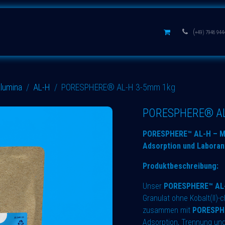
s
Aluminium oxides
Learn
(
+49) 7946 944
lumina
AL-H
PORESPHERE® AL-H 3-5mm 1kg
PORESPHERE® AL
PORESPHERE™ AL-H – Mitt
Adsorption und Labora
Produktbeschreibung:
Unser
PORESPHERE™ AL
Granulat ohne Kobalt(II)-
zusammen mit
PORESPH
Adsorption, Trennung un