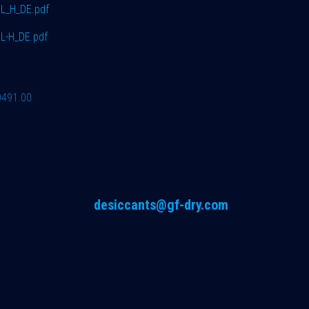
L_H_DE.pdf
L-H_DE.pdf
0491.00
desiccants@gf-dry.com