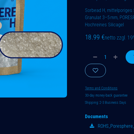
Sorbead H, mittelporiges S
Granulat 3–5 mm, PORESP
Hochreines Silicagel
18.99
€
netto zzgl. 1
Terms and Conditions
30-day money-back guarantee
Shipping: 2-3 Business Days
Documents
ROHS_Poresphere_