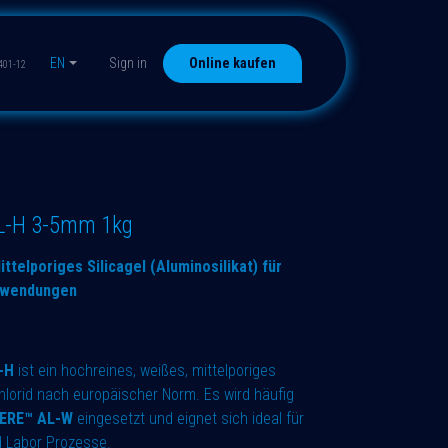
EN
Sign in
Online kaufen
401-12
-H 3-5mm 1kg
elporiges Silicagel (Aluminosilikat) für
nwendungen
-H
ist ein hochreines, weißes, mittelporiges
chlorid nach europäischer Norm. Es wird häufig
ERE™ AL-W
eingesetzt und eignet sich ideal für
d Labor Prozesse.