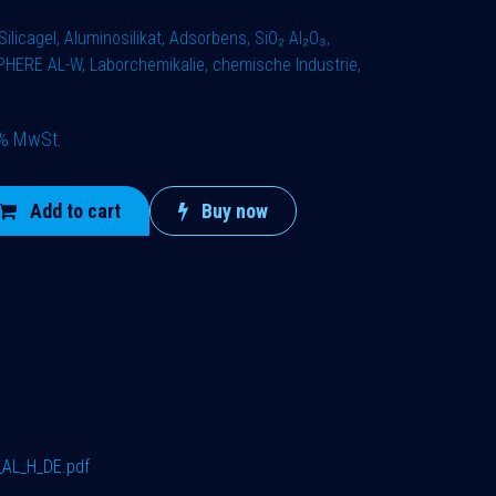
ilicagel, Aluminosilikat, Adsorbens, SiO₂ Al₂O₃,
HERE AL-W, Laborchemikalie, chemische Industrie,
9% MwSt.
Add to cart
Buy now
AL_H_DE.pdf