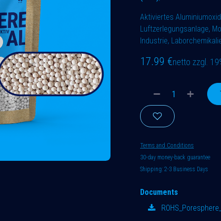
Aktiviertes Aluminiumoxid
Luftzerlegungsanlage, Mo
Industrie, Laborchemikal
17.99
€
netto zzgl. 1
Terms and Conditions
30-day money-back guarantee
Shipping: 2-3 Business Days
Documents
ROHS_Poresphere_