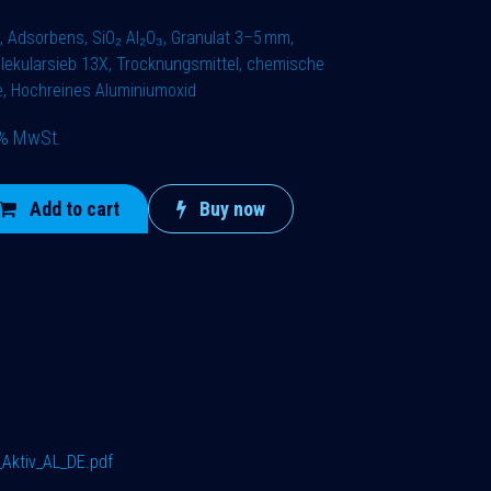
, Adsorbens, SiO₂ Al₂O₃, Granulat 3–5 mm,
lekularsieb 13X, Trocknungsmittel, chemische
ie, Hochreines Aluminiumoxid
9% MwSt.
Add to cart
Buy now
Aktiv_AL_DE.pdf