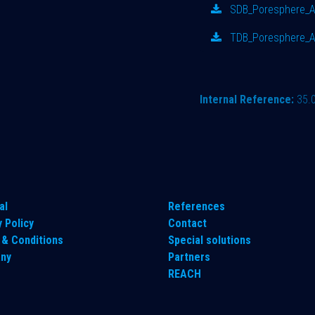
SDB_Poresphere_Ak
TDB_Poresphere_Ak
Internal Reference:
35.
al
References
y Policy
Contact
& Conditions
Special solutions
ny
Partners
REACH