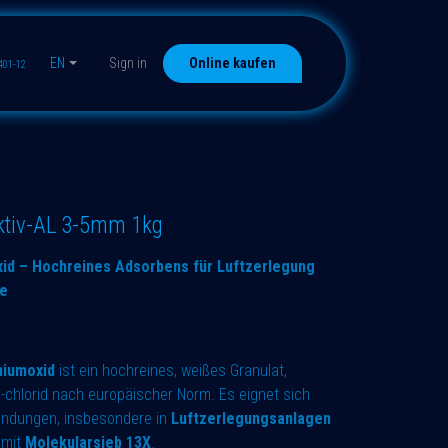
EN
Sign in
Online kaufen
401-12
iv-AL 3-5mm 1kg
xid – Hochreines Adsorbens für Luftzerlegung
se
niumoxid
ist ein hochreines, weißes Granulat,
I)-chlorid nach europäischer Norm. Es eignet sich
nwendungen, insbesondere in
Luftzerlegungsanlagen
 mit
Molekularsieb 13X
.