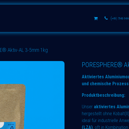
s
Aluminium oxides
Learn
(
+49) 7946 944
® Aktiv-AL 3-5mm 1kg
PORESPHERE® Akt
Aktiviertes Aluminiumo
und chemische Prozes
Produktbeschreibung:
Unser
aktiviertes Alumi
hergestellt ohne Kobalt(I
ideal für industrielle A
(LZA)
, oft in Kombination