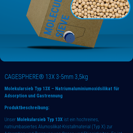
CAGESPHERE® 13X 3-5mm 3,5kg
Molekularsieb Typ 13X – Natriumaluminiumoxidsilikat für
Adsorption und Gastrennung
Produktbeschreibung:
Unser
Molekularsieb Typ 13X
ist ein hochreines,
natriumbasiertes Alumosilikat-Kristallmaterial (Typ X) zur