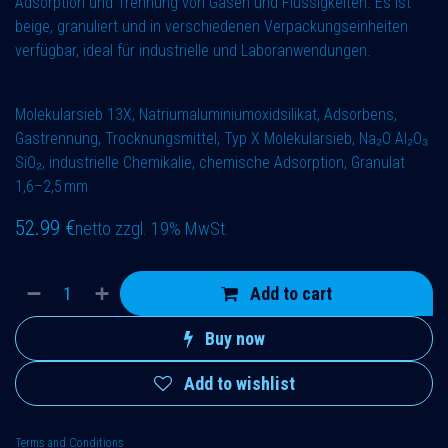
Adsorption und Trennung von Gasen und Flüssigkeiten. Es ist
beige, granuliert und in verschiedenen Verpackungseinheiten
verfügbar, ideal für industrielle und Laboranwendungen.
Molekularsieb 13X, Natriumaluminiumoxidsilikat, Adsorbens,
Gastrennung, Trocknungsmittel, Typ X Molekularsieb, Na₂O Al₂O₃
SiO₂, industrielle Chemikalie, chemische Adsorption, Granulat
1,6–2,5 mm
52.99
€
netto zzgl. 19% MwSt.
Add to cart
Buy now
Add to wishlist
Terms and Conditions