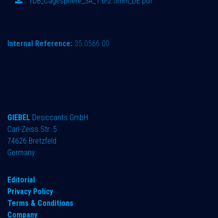
TDB_Cagesphere_3A_1.6-2.5mm_DE.pdf
Internal Reference:
35.0566.00
GIEBEL
Desiccants GmbH
Carl-Zeiss Str. 5
74626 Bretzfeld
Germany
​Editorial
Privacy Policy
Terms & Conditions
Company