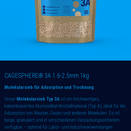
CAGESPHERE® 3A 1.6-2.5mm 1kg
Molekularsieb für Adsorption und Trocknung
Unser
Molekularsieb Typ 3A
ist ein hochwertiges,
kaliumbasiertes Alumosilikat-Kristallmaterial (Typ A), ideal für die
Adsorption von Wasser, Gasen und anderen Molekülen. Es ist
beige, granuliert und in verschiedenen Verpackungseinheiten
verfügbar – optimal für Labor- und Industrieanwendungen.