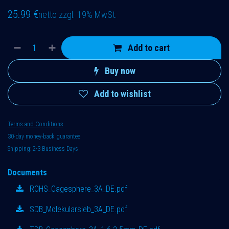
25.99
€
netto zzgl. 19% MwSt.
Add to cart
Buy now
Add to wishlist
Terms and Conditions
30-day money-back guarantee
Shipping: 2-3 Business Days
Documents
ROHS_Cagesphere_3A_DE.pdf
SDB_Molekularsieb_3A_DE.pdf