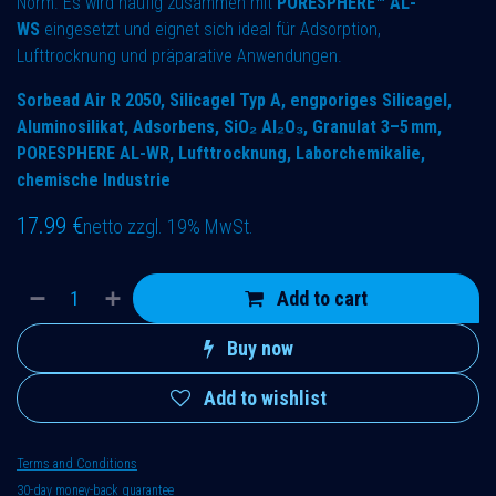
Norm. Es wird häufig zusammen mit
PORESPHERE™ AL-
WS
eingesetzt und eignet sich ideal für Adsorption,
Lufttrocknung und präparative Anwendungen.
Sorbead Air R 2050, Silicagel Typ A, engporiges Silicagel,
Aluminosilikat, Adsorbens, SiO₂ Al₂O₃, Granulat 3–5 mm,
PORESPHERE AL-WR, Lufttrocknung, Laborchemikalie,
chemische Industrie
17.99
€
netto zzgl. 19% MwSt.
Add to cart
Buy now
Add to wishlist
Terms and Conditions
30-day money-back guarantee