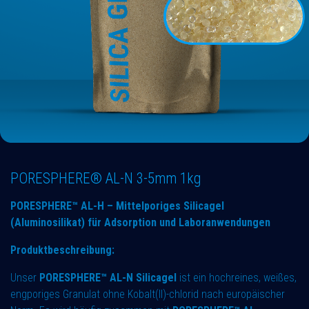
PORESPHERE® AL-N 3-5mm 1kg
PORESPHERE™ AL-H – Mittelporiges Silicagel
(Aluminosilikat) für Adsorption und Laboranwendungen
Produktbeschreibung:
Unser
PORESPHERE™ AL-N Silicagel
ist ein hochreines, weißes,
engporiges Granulat ohne Kobalt(II)-chlorid nach europäischer