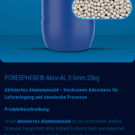
PORESPHERE® Aktiv-AL 3-5mm 25kg
Aktiviertes Aluminiumoxid – Hochreines Adsorbens für
Luftzerlegung und chemische Prozesse
Produktbeschreibung:
Unser
aktiviertes Aluminiumoxid
ist ein hochreines, weißes
Granulat, hergestellt ohne Kobalt(II)-chlorid nach europäischer