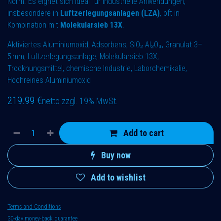
Norm. Es eignet sich ideal für industrielle Anwendungen,
insbesondere in
Luftzerlegungsanlagen (LZA)
, oft in
Kombination mit
Molekularsieb 13X
.
Aktiviertes Aluminiumoxid, Adsorbens, SiO₂ Al₂O₃, Granulat 3–
5 mm, Luftzerlegungsanlage, Molekularsieb 13X,
Trocknungsmittel, chemische Industrie, Laborchemikalie,
Hochreines Aluminiumoxid
219.99
€
netto zzgl. 19% MwSt.
Add to cart
Buy now
Add to wishlist
Terms and Conditions
30-day money-back guarantee