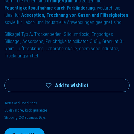
Norm. Die Perlen sind
orange/grün
und zeigen die
Feuchtigkeitsaufnahme durch Farbänderung
, wodurch sie
ideal für
Adsorption, Trocknung von Gasen und Flüssigkeiten
sowie für Labor- und industrielle Anwendungen geeignet sind.
Silikagel Typ A, Trockenperlen, Siliciumdioxid, Engporiges
Silicagel, Adsorbens, Feuchtigkeitsindikator, CuCl₂, Granulat 3–
5 mm, Lufttrocknung, Laborchemikalie, chemische Industrie,
Trocknungsmittel
Add to wishlist
Terms and Conditions
30-day money-back guarantee
Shipping: 2-3 Business Days