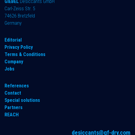
GIEBEL
Desiccants GmbH
Carl-Zeiss Str. 5
74626 Bretzfeld
Germany
​Editorial
Privacy Policy
Terms & Conditions
Company
Jobs
References
Contact
Special solutions
Partners
REACH
desiccants@gf-dry.com