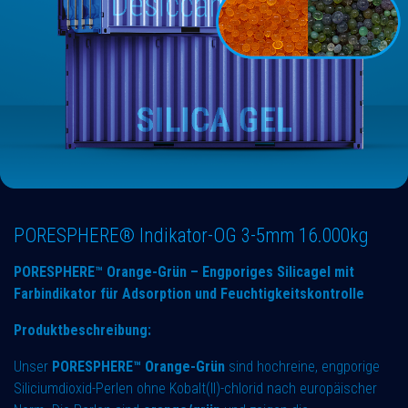
PORESPHERE® Indikator-OG 3-5mm 16.000kg
PORESPHERE™ Orange-Grün – Engporiges Silicagel mit
Farbindikator für Adsorption und Feuchtigkeitskontrolle
Produktbeschreibung:
Unser
PORESPHERE™ Orange-Grün
sind hochreine, engporige
Siliciumdioxid-Perlen ohne Kobalt(II)-chlorid nach europäischer