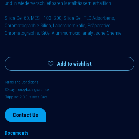
und in wiederverschließbaren Metallfässern erhältlich.
Silica Gel 60, MESH 100–200, Silica Gel, TLC Adsorbens,
Chromatographie Silica, Laborchemikalie, Präparative
Chromatographie, SiO₂, Aluminiumoxid, analytische Chemie
Add to wishlist
Terms and Conditions
30-day money-back guarantee
Shipping: 2-3 Business Days
Contact Us
Documents