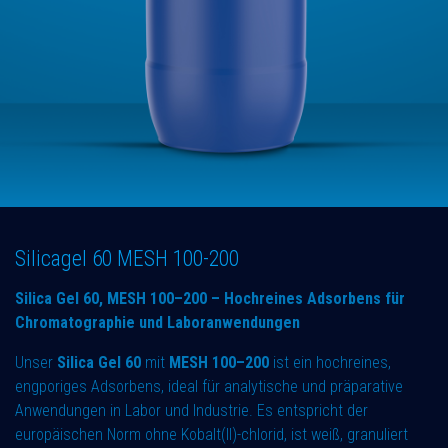
Silicagel 60 MESH 100-200
Silica Gel 60, MESH 100–200 – Hochreines Adsorbens für
Chromatographie und Laboranwendungen
Unser
Silica Gel 60
mit
MESH 100–200
ist ein hochreines,
engporiges Adsorbens, ideal für analytische und präparative
Anwendungen in Labor und Industrie. Es entspricht der
europäischen Norm ohne Kobalt(II)-chlorid, ist weiß, granuliert