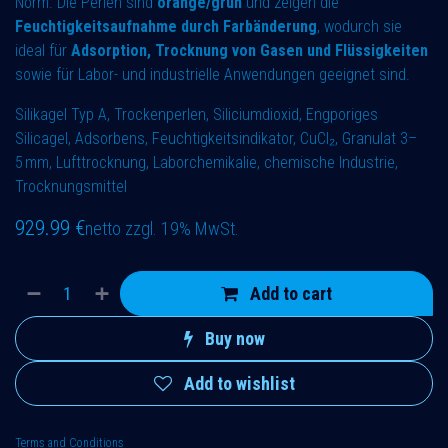
Norm. Die Perlen sind
orange/grün
und zeigen die
Feuchtigkeitsaufnahme durch Farbänderung
, wodurch sie
ideal für
Adsorption, Trocknung von Gasen und Flüssigkeiten
sowie für Labor- und industrielle Anwendungen geeignet sind.
Silikagel Typ A, Trockenperlen, Siliciumdioxid, Engporiges
Silicagel, Adsorbens, Feuchtigkeitsindikator, CuCl₂, Granulat 3–
5 mm, Lufttrocknung, Laborchemikalie, chemische Industrie,
Trocknungsmittel
929.99
€
netto zzgl. 19% MwSt.
Add to cart
Buy now
Add to wishlist
Terms and Conditions