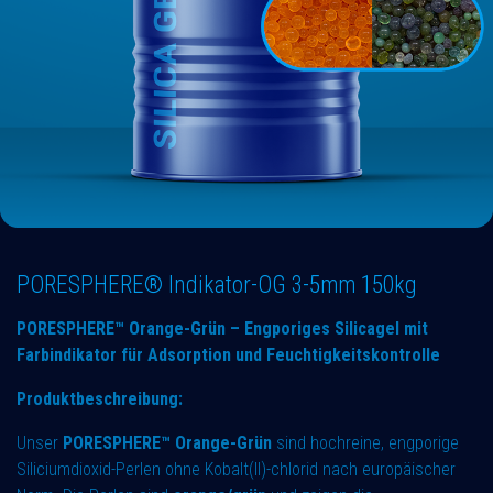
PORESPHERE® Indikator-OG 3-5mm 150kg
PORESPHERE™ Orange-Grün – Engporiges Silicagel mit
Farbindikator für Adsorption und Feuchtigkeitskontrolle
Produktbeschreibung:
Unser
PORESPHERE™ Orange-Grün
sind hochreine, engporige
Siliciumdioxid-Perlen ohne Kobalt(II)-chlorid nach europäischer