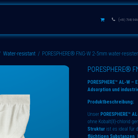
s
Aluminium oxides
Learn
(
+49) 7946 944
Water-resistant
PORESPHERE® FNG-W 2-5mm water-resisten
PORESPHERE® FNG
PORESPHERE™ AL-W – Eng
Adsorption und industr
Produktbeschreibung:
Unser
PORESPHERE™ AL
ohne Kobalt(II)-chlorid g
Struktur
ist es ideal für 
flüchtigen Substanzen
.