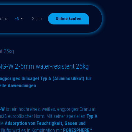
EN
Sign in
Online kaufen
401-12
t 25kg
-W 2-5mm water-resistent 25kg
poriges Silicagel Typ A (Aluminosilikat) für
ielle Anwendungen
-W
ist ein hochreines, weißes, engporiges Granulat
emäß europäischer Norm. Mit seiner speziellen
Typ A
die
Adsorption von Feuchtigkeit, Gasen und
 Häufig wird es in Kombination mit
PORESPHERE™