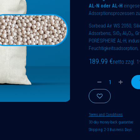
AL-N oder AL-H
eingeset
Adsorptionsprozessen zu
Sorbead Air WS 2050, Silic
Adsorbens, SiO₂ Al₂O₃, G
PORESPHERE AL-H, industr
Feuchtigkeitsadsorption,
189.99
€
netto zzgl.
Terms and Conditions
30-day money-back guarantee
Shipping: 2-3 Business Days