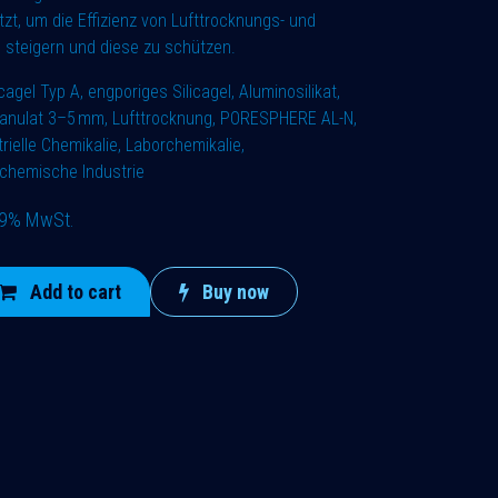
zt, um die Effizienz von Lufttrocknungs- und
 steigern und diese zu schützen.
agel Typ A, engporiges Silicagel, Aluminosilikat,
ranulat 3–5 mm, Lufttrocknung, PORESPHERE AL-N,
ielle Chemikalie, Laborchemikalie,
 chemische Industrie
 19% MwSt.
Add to cart
Buy now