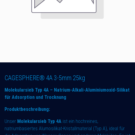
CAGESPHERE® 4A 3-5mm 25kg
Molekularsieb Typ 4A – Natrium-Alkali-Aluminiumoxid-Silikat
für Adsorption und Trocknung
Produktbeschreibung:
Unser
Molekularsieb Typ 4A
ist ein hochreines,
natriumbasiertes Alumosilikat-Kristallmaterial (Typ A), ideal für