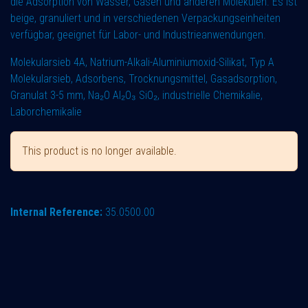
die Adsorption von Wasser, Gasen und anderen Molekülen. Es ist
beige, granuliert und in verschiedenen Verpackungseinheiten
verfügbar, geeignet für Labor- und Industrieanwendungen.
Molekularsieb 4A, Natrium-Alkali-Aluminiumoxid-Silikat, Typ A
Molekularsieb, Adsorbens, Trocknungsmittel, Gasadsorption,
Granulat 3-5 mm, Na₂O Al₂O₃ SiO₂, industrielle Chemikalie,
Laborchemikalie
This product is no longer available.
Internal Reference:
35.0500.00