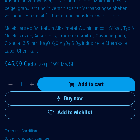
Adsorption von Wasser, Gasen und anderen Molekülen. Es ist
beige, granuliert und in verschiedenen Verpackungseinheiten
verfügbar – optimal für Labor- und Industrieanwendungen.
Molekularsieb 3A, Kalium-Alkalimetall-Aluminiumoxid-Silikat, Typ A
Molekularsieb, Adsorbens, Trocknungsmittel, Gasadsorption,
Granulat 3-5 mm, Na₂O K₂O Al₂O₃ SiO₂, industrielle Chemikalie,
Labor Chemikalie
945.99
€
netto zzgl. 19% MwSt.
Add to cart
Buy now
Add to wishlist
Terms and Conditions
30-day money-back guarantee