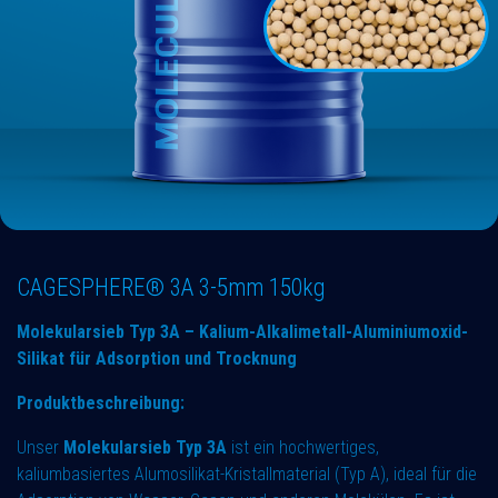
CAGESPHERE® 3A 3-5mm 150kg
Molekularsieb Typ 3A – Kalium-Alkalimetall-Aluminiumoxid-
Silikat für Adsorption und Trocknung
Produktbeschreibung:
Unser
Molekularsieb Typ 3A
ist ein hochwertiges,
kaliumbasiertes Alumosilikat-Kristallmaterial (Typ A), ideal für die