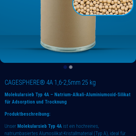
CAGESPHERE® 4A 1,6-2,5mm 25 kg
Molekularsieb Typ 4A – Natrium-Alkali-Aluminiumoxid-Silikat
für Adsorption und Trocknung
Produktbeschreibung:
Unser
Molekularsieb Typ 4A
ist ein hochreines,
natriumbasiertes Alumosilikat-Kristallmaterial (Typ A), ideal für