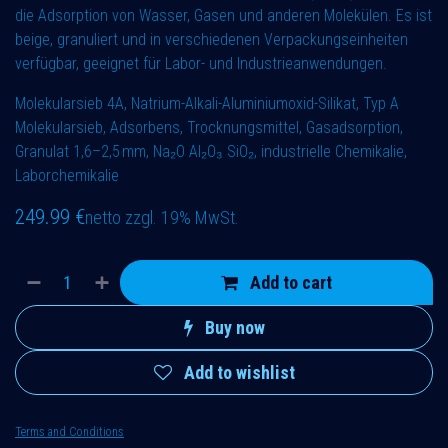
die Adsorption von Wasser, Gasen und anderen Molekülen. Es ist
beige, granuliert und in verschiedenen Verpackungseinheiten
verfügbar, geeignet für Labor- und Industrieanwendungen.
Molekularsieb 4A, Natrium-Alkali-Aluminiumoxid-Silikat, Typ A
Molekularsieb, Adsorbens, Trocknungsmittel, Gasadsorption,
Granulat 1,6–2,5 mm, Na₂O Al₂O₃ SiO₂, industrielle Chemikalie,
Laborchemikalie
249.99
€
netto zzgl. 19% MwSt.
Add to cart
Buy now
Add to wishlist
Terms and Conditions