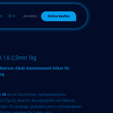
DE
Anmelden
Online kaufen
11
 1,6-2,5mm 1kg
Natrium-Alkali-Aluminiumoxid-Silikat für
ung
p 4A
ist ein hochreines, natriumbasiertes
ial (Typ A), ideal für die Adsorption von Wasser,
len. Es ist beige, granuliert und in verschiedenen
fügbar, geeignet für Labor- und