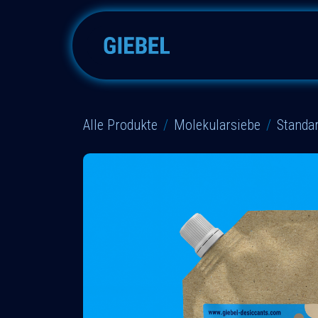
Zum Inhalt springen
Silicagele
Molekularsiebe
Alle Produkte
Molekularsiebe
Standa