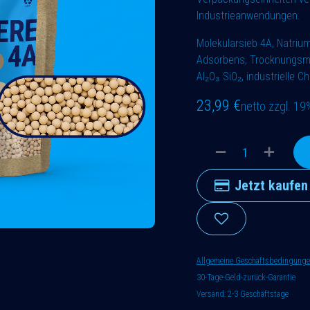
Industrieanwendungen.
Molekularsieb 4A, Natrium-
Adsorbens, Trocknungsmit
Al₂O₃ SiO₂, industrielle C
23,99
€
netto zzgl. 1
Jetzt kaufen
Allgemeine Geschäftsbedingung
30-Tage-Geld-zurück-Garantie
Versand: 2-3 Geschäftstage