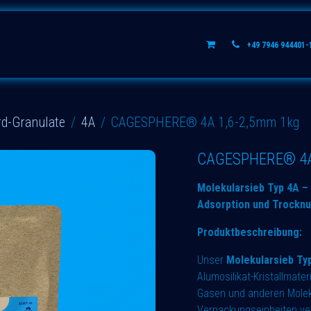
Aluminiumoxide
Wissen
+49 7946 944401-
rd-Granulate
4A
CAGESPHERE® 4A 1,6-2,5mm 1kg
CAGESPHERE® 4A
Molekularsieb Typ 4A – 
Adsorption und Trockn
Produktbeschreibung:
Unser
Molekularsieb Ty
Alumosilikat-Kristallmater
Gasen und anderen Molekü
Verpackungseinheiten ver