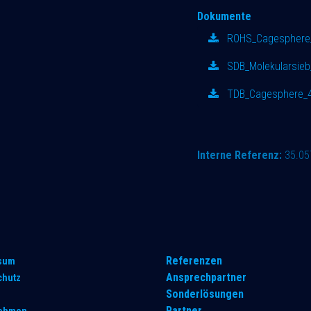
Dokumente
ROHS_Cagesphere_
SDB_Molekularsieb
TDB_Cagesphere_4
Interne Referenz:
35.05
Referenzen
sum
Ansprechpartner
chutz
Sonderlösungen
Partner