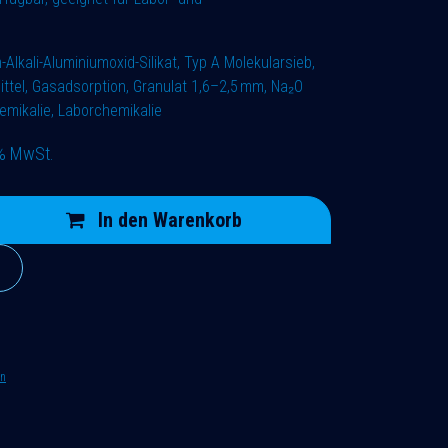
Alkali-Aluminiumoxid-Silikat, Typ A Molekularsieb,
tel, Gasadsorption, Granulat 1,6–2,5 mm, Na₂O
hemikalie, Laborchemikalie
9% MwSt.
In den Warenkorb
en