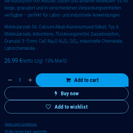
die Adsorption von Wasser, Gasen und anderen Molekülen. Es ist
beige, granuliert und in verschiedenen Verpackungseinheiten
verfügbar – perfekt für Labor- und industrielle Anwendungen.
Molekularsieb 5A, Calcium-Alkali-Aluminiumoxid-Silikat, Typ A
Molekularsieb, Adsorbens, Trocknungsmittel, Gasadsorption,
Granulat 3–5 mm, CaO Na₂O Al₂O₃ SiO₂, industrielle Chemikalie,
Laborchemikalie
26.99
€
netto zzgl. 19% MwSt.
Add to cart
Buy now
Add to wishlist
Terms and Conditions
30-day money-back guarantee