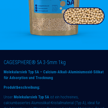
CAGESPHERE® 5A 3-5mm 1kg
Molekularsieb Typ 5A – Calcium-Alkali-Aluminiumoxid-Silikat
für Adsorption und Trocknung
Produktbeschreibung:
Unser
Molekularsieb Typ 5A
ist ein hochreines,
calciumbasiertes Alumosilikat-Kristallmaterial (Typ A), ideal für