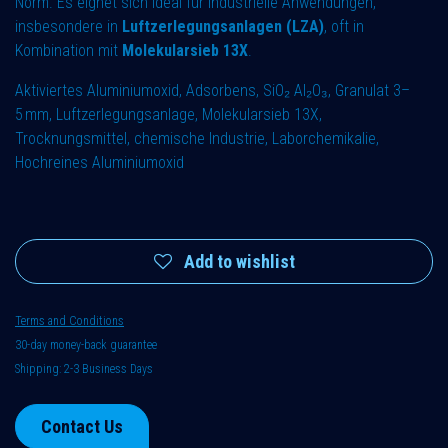
Norm. Es eignet sich ideal für industrielle Anwendungen,
insbesondere in
Luftzerlegungsanlagen (LZA)
, oft in
Kombination mit
Molekularsieb 13X
.
Aktiviertes Aluminiumoxid, Adsorbens, SiO₂ Al₂O₃, Granulat 3–
5 mm, Luftzerlegungsanlage, Molekularsieb 13X,
Trocknungsmittel, chemische Industrie, Laborchemikalie,
Hochreines Aluminiumoxid
Add to wishlist
Terms and Conditions
30-day money-back guarantee
Shipping: 2-3 Business Days
Contact Us