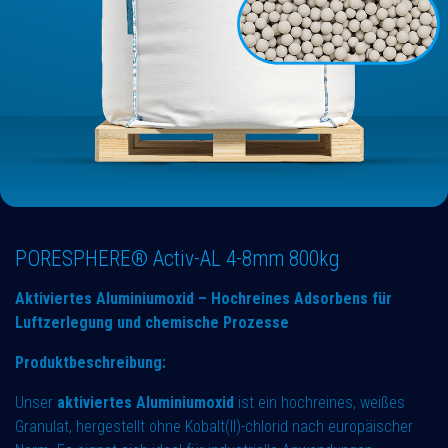
PORESPHERE® Activ-AL 4-8mm 800kg
Aktiviertes Aluminiumoxid – Hochreines Adsorbens für
Luftzerlegung und chemische Prozesse
Produktbeschreibung:
Unser
aktiviertes Aluminiumoxid
ist ein hochreines, weißes
Granulat, hergestellt ohne Kobalt(II)-chlorid nach europäischer