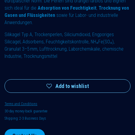
europäischer Norm. Die Perlen sind orange/farblos und eignen
sich ideal für die
Adsorption von Feuchtigkeit
,
Trocknung von
Gasen und Flüssigkeiten
sowie für Labor- und industrielle
Anwendungen.
Silikagel Typ A, Trockenperlen, Siliciumdioxid, Engporiges
Silicagel, Adsorbens, Feuchtigkeitskontrolle, NH₄Fe(SO₄),
Granulat 3–5 mm, Lufttrocknung, Laborchemikalie, chemische
Industrie, Trocknungsmittel
Add to wishlist
Terms and Conditions
30-day money-back guarantee
Shipping: 2-3 Business Days