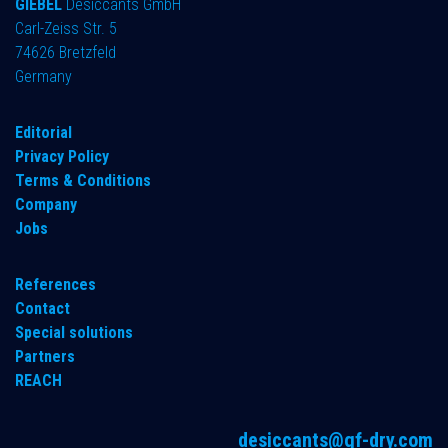
GIEBEL
Desiccants GmbH
Carl-Zeiss Str. 5
74626 Bretzfeld
Germany
​Editorial
Privacy Policy
Terms & Conditions
Company
Jobs
References
Contact
Special solutions
Partners
REACH
desiccants@gf-dry.com