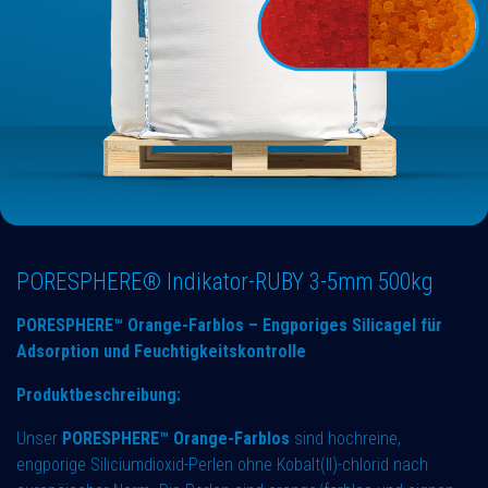
PORESPHERE® Indikator-RUBY 3-5mm 500kg
PORESPHERE™ Orange-Farblos – Engporiges Silicagel für
Adsorption und Feuchtigkeitskontrolle
Produktbeschreibung:
Unser
PORESPHERE™ Orange-Farblos
sind hochreine,
engporige Siliciumdioxid-Perlen ohne Kobalt(II)-chlorid nach