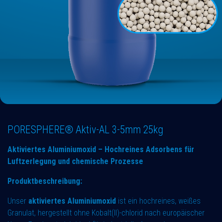
PORESPHERE® Aktiv-AL 3-5mm 25kg
Aktiviertes Aluminiumoxid – Hochreines Adsorbens für
Luftzerlegung und chemische Prozesse
Produktbeschreibung:
Unser
aktiviertes Aluminiumoxid
ist ein hochreines, weißes
Granulat, hergestellt ohne Kobalt(II)-chlorid nach europäischer