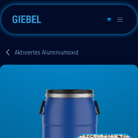
Zum Inhalt springen
Aktiviertes Aluminiumoxid