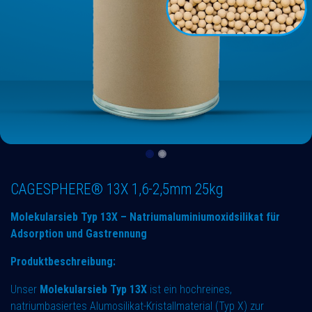
CAGESPHERE® 13X 1,6-2,5mm 25kg
Molekularsieb Typ 13X – Natriumaluminiumoxidsilikat für
Adsorption und Gastrennung
Produktbeschreibung:
Unser
Molekularsieb Typ 13X
ist ein hochreines,
natriumbasiertes Alumosilikat-Kristallmaterial (Typ X) zur