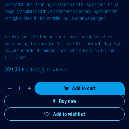
Adsorption und Trennung von Gasen und Flüssigkeiten. Es ist
beige, granuliert und in verschiedenen Verpackungseinheiten
verfügbar, ideal für industrielle und Laboranwendungen.
Molekularsieb 13X, Natriumaluminiumoxidsilikat, Adsorbens,
Gastrennung, Trocknungsmittel, Typ X Molekularsieb, Na₂O Al₂O₃
SiO₂, industrielle Chemikalie, chemische Adsorption, Granulat
1,6–2,5 mm
269.99
€
netto zzgl. 19% MwSt.
Add to cart
Buy now
Add to wishlist